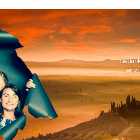
Bedank
wij z