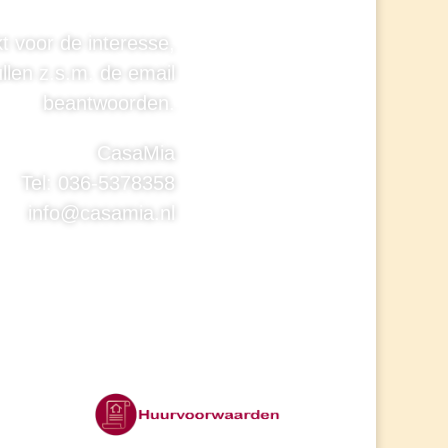
t voor de interesse,
ullen z.s.m. de email
beantwoorden.
CasaMia
Tel: 036-5378358
info@casamia.nl