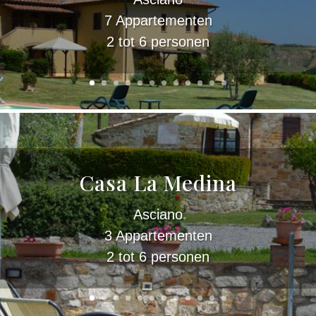
7 Appartementen
2 tot 6 personen
Casa La Medina
Asciano
3 Appartementen
2 tot 6 personen