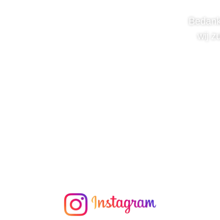
Bedank
wij z