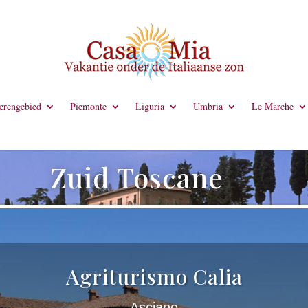
rengebied
Piemonte
Liguria
Umbria
Le Marche
Zuid Toscane
Agriturismo Calia
Asciano