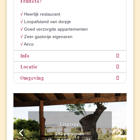
Frutteto?
√
Heerlijk restaurant
√
Loopafstand van dorpje
√
Goed verzorgde appartementen
√
Zeer gastvrije eigenaren
√
Airco
Info
Locatie
Omgeving
Limone
2+2 personen