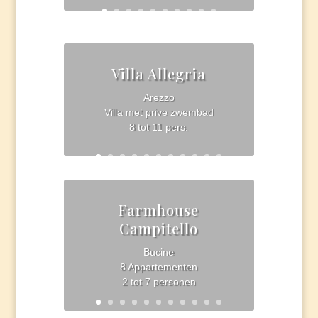
Villa Allegria
Arezzo
Villa met prive zwembad
8 tot 11 pers.
Farmhouse
Campitello
Bucine
8 Appartementen
2 tot 7 personen