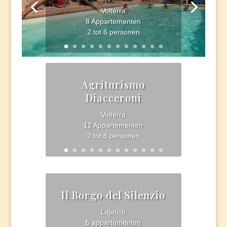
Volterra
8 Appartementen
2 tot 6 personen
Agriturismo
Diacceroni
Volterra
12 Appartementen
2 tot 8 personen
Il Borgo del Silenzio
Lajatico
5 appartementen