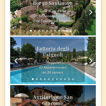
Borgo Santinovo
Colle di Val d’Elsa
12 Appartementen
2 tot 7 personen personen
Fattoria degli
Usignoli
Reggello
40 Appartementen
en 26 kamers
Agriturismo San
Giacomo