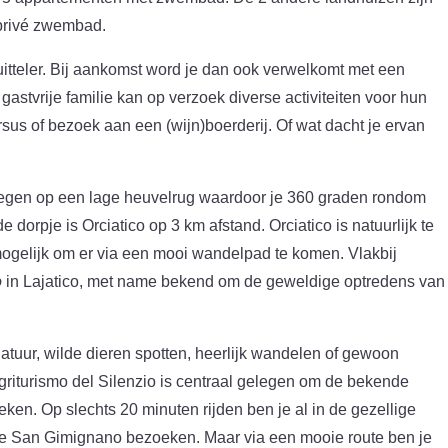
 privé zwembad.
ruitteler. Bij aankomst word je dan ook verwelkomt met een
 gastvrije familie kan op verzoek diverse activiteiten voor hun
rsus of bezoek aan een (wijn)boerderij. Of wat dacht je ervan
gelegen op een lage heuvelrug waardoor je 360 graden rondom
nde dorpje is Orciatico op 3 km afstand. Orciatico is natuurlijk te
mogelijk om er via een mooi wandelpad te komen. Vlakbij
o
in Lajatico, met name bekend om de geweldige optredens van
natuur, wilde dieren spotten, heerlijk wandelen of gewoon
griturismo del Silenzio is centraal gelegen om de bekende
en. Op slechts 20 minuten rijden ben je al in de gezellige
an je San Gimignano bezoeken. Maar via een mooie route ben je