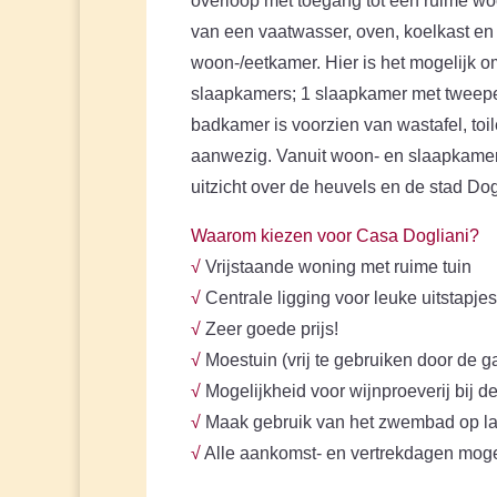
overloop met toegang tot een ruime wo
van een vaatwasser, oven, koelkast en 
woon-/eetkamer. Hier is het mogelijk om
slaapkamers; 1 slaapkamer met tweepe
badkamer is voorzien van wastafel, toi
aanwezig. Vanuit woon- en slaapkamer
uitzicht over de heuvels en de stad Dog
Waarom kiezen voor Casa Dogliani?
√
Vrijstaande woning met ruime tuin
√
Centrale ligging voor leuke uitstapje
√
Zeer goede prijs!
√
Moestuin (vrij te gebruiken door de 
√
Mogelijkheid voor wijnproeverij bij d
√
Maak gebruik van het zwembad op lan
√
Alle aankomst- en vertrekdagen mogel