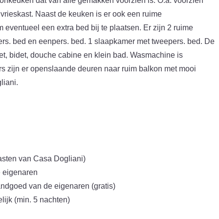
onkeuken dat van alle gemakken voorzien is. O.a. voorzien
vrieskast. Naast de keuken is er ook een ruime
 eventueel een extra bed bij te plaatsen. Er zijn 2 ruime
rs. bed en eenpers. bed. 1 slaapkamer met tweepers. bed. De
let, bidet, douche cabine en klein bad. Wasmachine is
s zijn er openslaande deuren naar ruim balkon met mooi
liani.
s
gasten van Casa Dogliani)
e eigenaren
dgoed van de eigenaren (gratis)
ijk (min. 5 nachten)