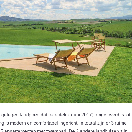
g gelegen landgoed dat recentelijk (juni 2017) omgetoverd is tot
ng is modern en comfortabel ingericht. In totaal zijn er 3 ruime
in 5 appartementen met zwembad. De 2 andere landhuizen zijn