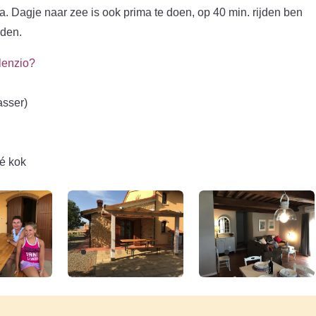
a. Dagje naar zee is ook prima te doen, op 40 min. rijden ben
nden.
lenzio?
asser)
vé kok