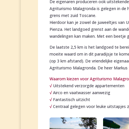
De eigenaren produceren ook uitstekende o
Agriturismo Malagronda is gelegen in de h
grens met zuid Toscane.
Hierdoor kan je zowel de juweeltjes van
Pienza. Het landgoed grenst aan de wandel
wandelingen kan maken. Met een beetje g
De laatste 2,5 km is het landgoed te bere
moeite waard om in dit paradijsje te komen
(op 3 km afstand). De vriendelijke eigen
Agriturismo Malagronda. De heer Markus sp
Waarom kiezen voor Agriturismo Malagr
√
Uitstekend verzorgde appartementen
√
Airco en vaatwasser aanwezig
√
Fantastisch uitzicht
√
Centraal gelegen voor leuke uitstapjes 