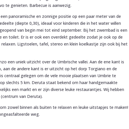
ivo te genieten. Barbecue is aanwezig.
een panoramische en zonnige positie op een paar meter van de
edeelte (diepte 0,30), ideaal voor kinderen die in het water willen
geopend van begin mei tot eind september. Bij het zwembad is een
 toilet. Er is er ook een overdekt gedeelte zodat je ook op de
elaxen. Ligstoelen, tafel, stereo en klein koelkastje zijn ook bij het
nzo een uniek uitzicht over de Umbrische vallei. Aan de ene kant is
io, aan de andere kant is er uitzicht op het dorp Torgiano en de
 is centraal gelegen om de vele mooie plaatsen van Umbrie te
h op slechts 5 km. Deruta staat bekend om haar handgemaakte
kelijks een markt en er zijn diverse leuke restaurantjes. Wij hebben
’ (centrum van Deruta).
la om zowel binnen als buiten te relaxen en leuke uitstapjes te maken!
n ongeasfalteerde weg.