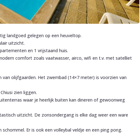
stig landgoed gelegen op een heuveltop.
air uitzicht.
ppartementen en 1 vrijstaand huis.
odern comfort zoals vaatwasser, airco, wifi en t.v. met satelliet
 van olijfgaarden. Het zwembad (14×7 meter) is voorzien van
Chiusi zien liggen.
uitenterras waar je heerlijk buiten kan dineren of gewoonweg
fantastisch uitzicht. De zonsondergang is elke dag weer een ware
en schommel. Er is ook een volleybal veldje en een ping pong.