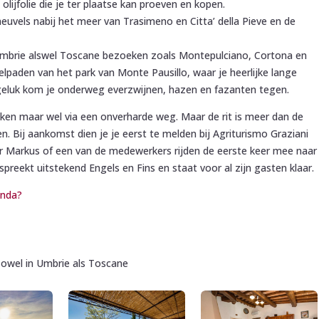
lijfolie die je ter plaatse kan proeven en kopen.
euvels nabij het meer van Trasimeno en Citta’ della Pieve en de
 Umbrie alswel Toscane bezoeken zoals Montepulciano, Cortona en
paden van het park van Monte Pausillo, waar je heerlijke lange
eluk kom je onderweg everzwijnen, hazen en fazanten tegen.
iken maar wel via een onverharde weg. Maar de rit is meer dan de
. Bij aankomst dien je je eerst te melden bij Agriturismo Graziani
aar Markus of een van de medewerkers rijden de eerste keer mee naar
reekt uitstekend Engels en Fins en staat voor al zijn gasten klaar.
onda?
zowel in Umbrie als Toscane