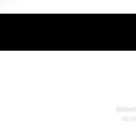
Bedank
wij z