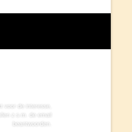
t voor de interesse,
ullen z.s.m. de email
beantwoorden.