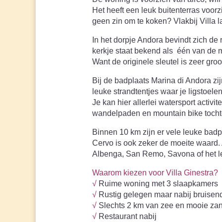
Het heeft een leuk buitenterras voorz
geen zin om te koken? Vlakbij Villa l
In het dorpje Andora bevindt zich de
kerkje staat bekend als één van de m
Want de originele sleutel is zeer gr
Bij de badplaats Marina di Andora zij
leuke strandtentjes waar je ligstoele
Je kan hier allerlei watersport acti
wandelpaden en mountain bike tochte
Binnen 10 km zijn er vele leuke badp
Cervo is ook zeker de moeite waard. 
Albenga, San Remo, Savona of het l
Waarom kiezen voor Villa Ginestra?
√
Ruime woning met 3 slaapkamers
√
Rustig gelegen maar nabij bruisen
√
Slechts 2 km van zee en mooie zand
√
Restaurant nabij