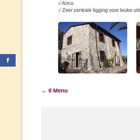
√
Airco
√
Zeer centrale ligging voor leuke uit
←
Il Menu