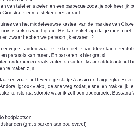
ien van tafel en stoelen en een barbecue zodat je ook heerlijk b
a Ginestra is een uitstekend restaurant.
 ruïnes van het middeleeuwse kasteel van de markies van Claves
ooiste kerkjes van Ligurië. Het kan enkel zijn dat je mee moe
oot en zwaar hebben we persoonlijk ervaren. ?
n er vrije stranden waar je lekker met je handdoek kan neerploff
n en parasols kan huren. En parkeren is hier gratis!
viteiten ondernemen zoals zeilen en surfen. Maar ontdek ook het
n te maken zijn.
laatsen zoals het levendige stadje Alassio en Laigueglia. Bez
Andora ligt ook vlakbij de snelweg zodat je snel en makkelijk le
euke kunstenaarsdorpje waar ik zelf ben opgegroeid: Bussana 
de badplaatsen
stranden (gratis parken aan boulevard!)