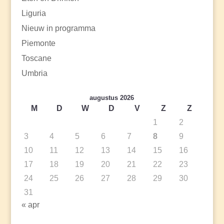
Liguria
Nieuw in programma
Piemonte
Toscane
Umbria
augustus 2026
M
D
W
D
V
Z
Z
1
2
3
4
5
6
7
8
9
10
11
12
13
14
15
16
17
18
19
20
21
22
23
24
25
26
27
28
29
30
31
« apr