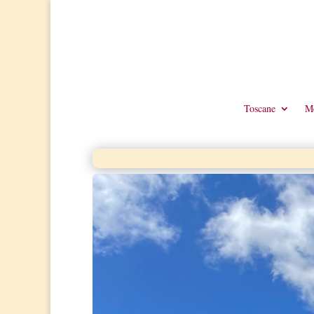
Toscane
Me