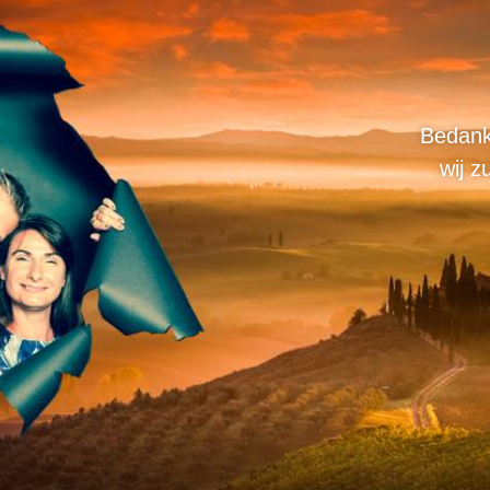
Bedank
wij z