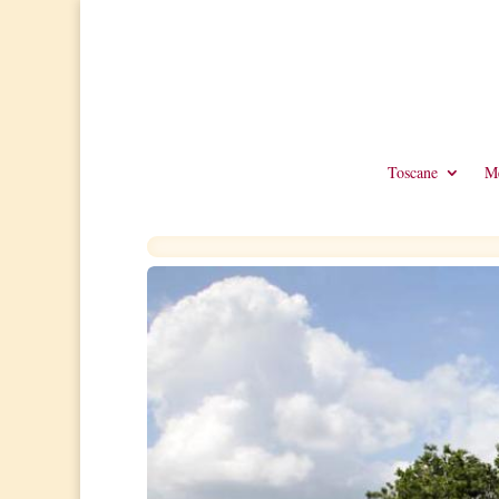
Toscane
Me