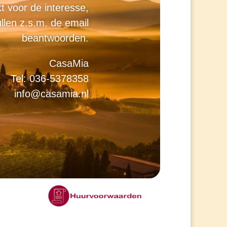
t voor de interesse,
ullen z.s.m. de email
beantwoorden.
CasaMia
Tel: 036-5378358
info@casamia.nl