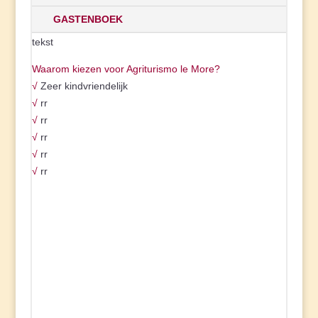
GASTENBOEK
tekst
Waarom kiezen voor Agriturismo le More?
√
Zeer kindvriendelijk
√
rr
√
rr
√
rr
√
rr
√
rr